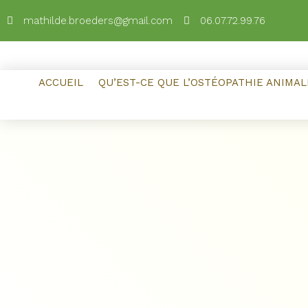
mathilde.broeders@gmail.com
06.07.72.99.76
ACCUEIL
QU’EST-CE QUE L’OSTÉOPATHIE ANIMAL